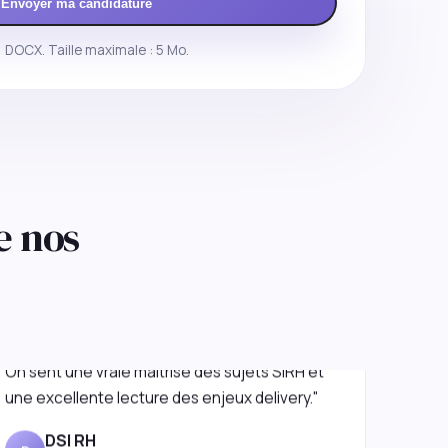
Envoyer ma candidature
 DOCX. Taille maximale : 5 Mo.
e nos
"L'approche est premium mais très concrète.
On sent une vraie maîtrise des sujets SIRH et
une excellente lecture des enjeux delivery."
DSI RH
D
Services financiers