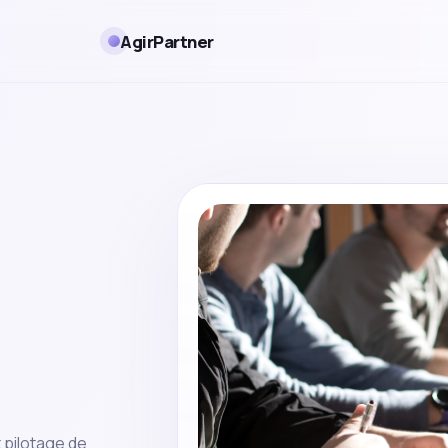
AgirPartner
t pilotage de