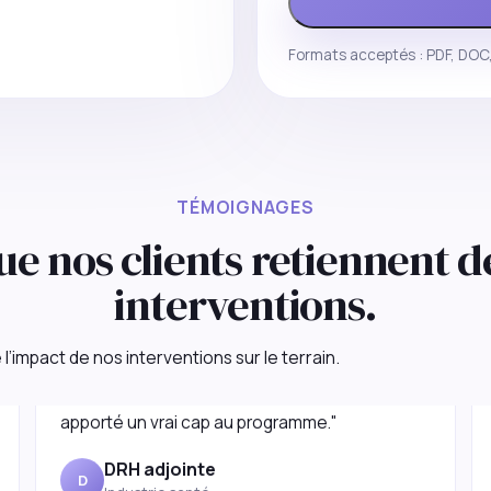
Formats acceptés : PDF, DOC,
TÉMOIGNAGES
ue nos clients retiennent d
interventions.
"Nous cherchions un partenaire capable de
l’impact de nos interventions sur le terrain.
cadrer, challenger et accélérer. La mission a
apporté un vrai cap au programme."
DRH adjointe
D
Industrie santé