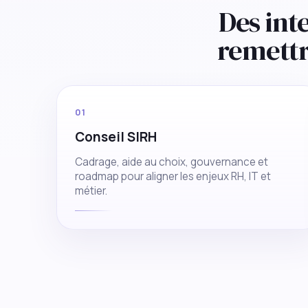
Des int
remett
01
Conseil SIRH
Cadrage, aide au choix, gouvernance et
roadmap pour aligner les enjeux RH, IT et
métier.