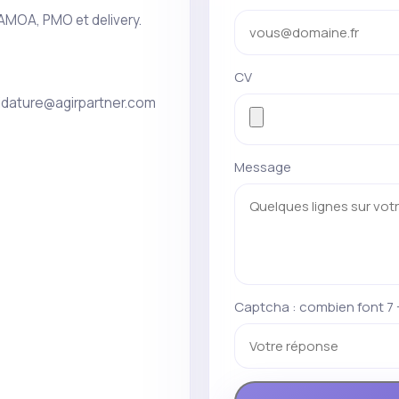
 AMOA, PMO et delivery.
CV
idature@agirpartner.com
Message
Captcha : combien font 7 