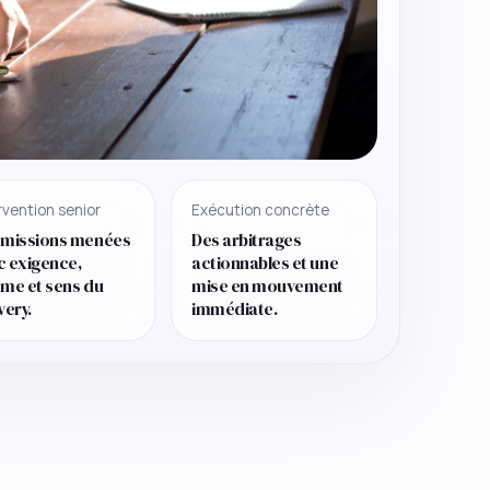
rvention senior
Exécution concrète
 missions menées
Des arbitrages
c exigence,
actionnables et une
hme et sens du
mise en mouvement
very.
immédiate.