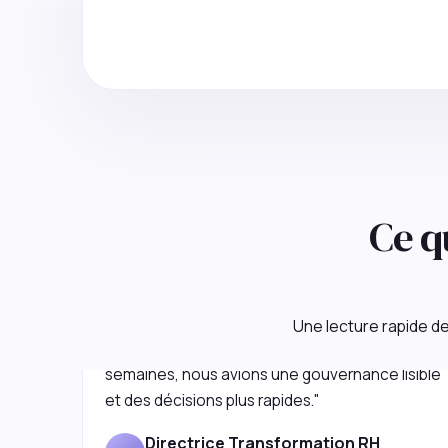
Ce q
"Agir Partner a remis de la clarté dans un
programme SIRH qui patinait. En quelques
Une lecture rapide de 
semaines, nous avions une gouvernance lisible
et des décisions plus rapides."
Directrice Transformation RH
D
Groupe énergie