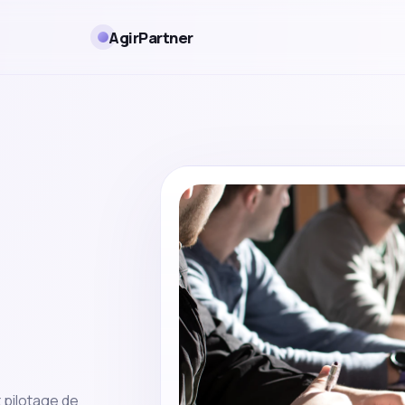
AgirPartner
t pilotage de