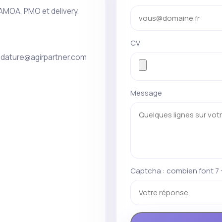
 AMOA, PMO et delivery.
CV
idature@agirpartner.com
Message
Captcha : combien font 7 