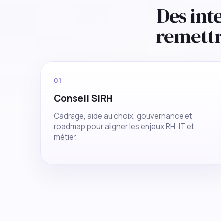
Des int
remett
01
Conseil SIRH
Cadrage, aide au choix, gouvernance et
roadmap pour aligner les enjeux RH, IT et
métier.