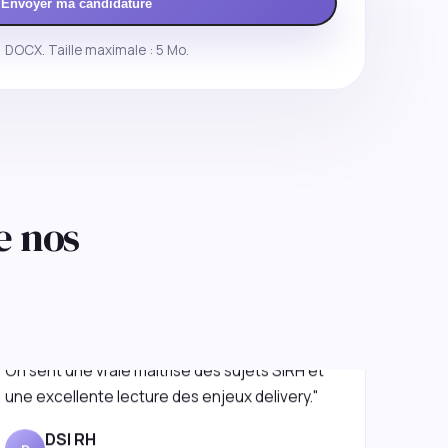
Envoyer ma candidature
 DOCX. Taille maximale : 5 Mo.
e nos
"L'approche est premium mais très concrète.
On sent une vraie maîtrise des sujets SIRH et
une excellente lecture des enjeux delivery."
DSI RH
D
Services financiers