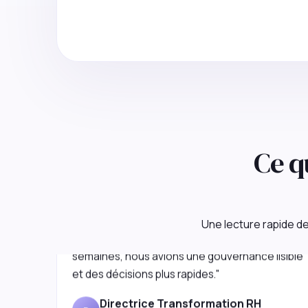
Ce q
"Agir Partner a remis de la clarté dans un
programme SIRH qui patinait. En quelques
Une lecture rapide de 
semaines, nous avions une gouvernance lisible
et des décisions plus rapides."
Directrice Transformation RH
D
Groupe énergie