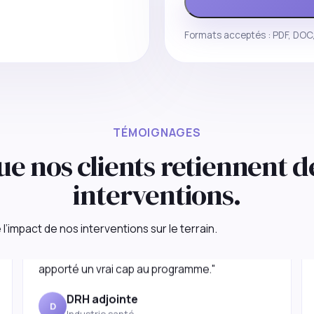
Formats acceptés : PDF, DOC,
TÉMOIGNAGES
ue nos clients retiennent d
interventions.
"Nous cherchions un partenaire capable de
l’impact de nos interventions sur le terrain.
cadrer, challenger et accélérer. La mission a
apporté un vrai cap au programme."
DRH adjointe
D
Industrie santé