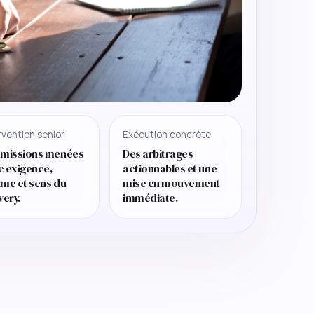
rvention senior
Exécution concrète
 missions menées
Des arbitrages
c exigence,
actionnables et une
hme et sens du
mise en mouvement
very.
immédiate.