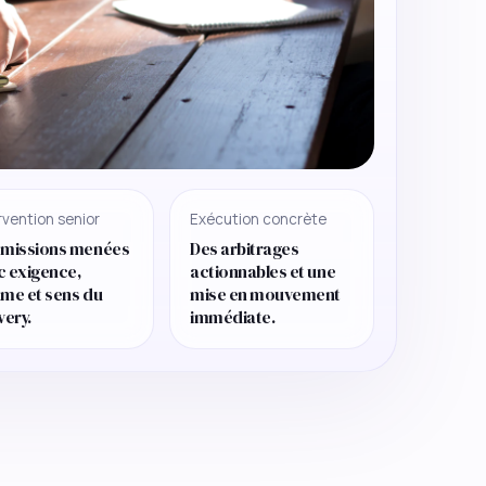
rvention senior
Exécution concrète
 missions menées
Des arbitrages
c exigence,
actionnables et une
hme et sens du
mise en mouvement
very.
immédiate.