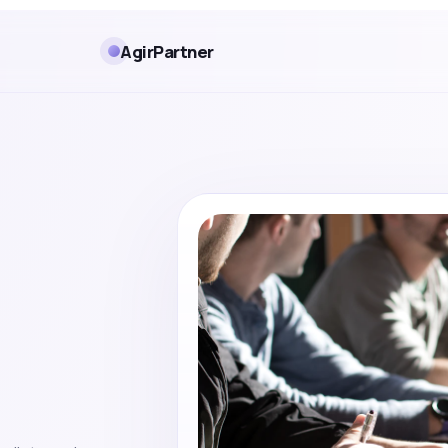
AgirPartner
t pilotage de