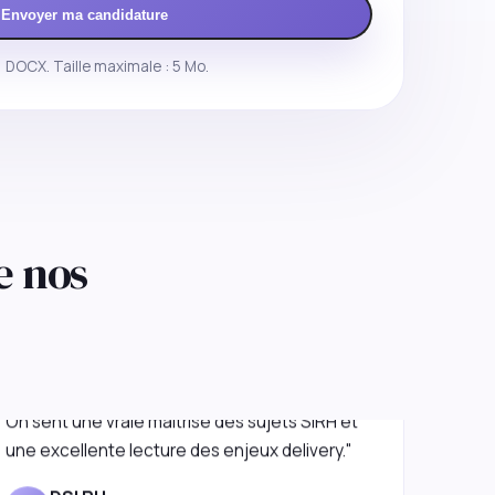
Envoyer ma candidature
 DOCX. Taille maximale : 5 Mo.
e nos
"L'approche est premium mais très concrète.
On sent une vraie maîtrise des sujets SIRH et
une excellente lecture des enjeux delivery."
DSI RH
D
Services financiers