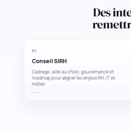
Des int
remett
01
Conseil SIRH
Cadrage, aide au choix, gouvernance et
roadmap pour aligner les enjeux RH, IT et
métier.