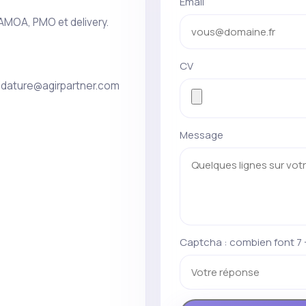
 AMOA, PMO et delivery.
CV
idature@agirpartner.com
Message
Captcha : combien font 7 