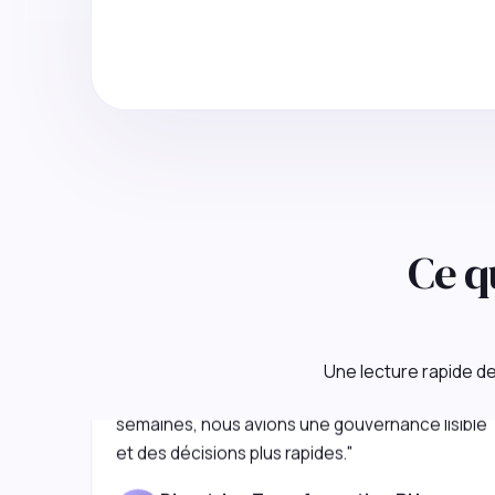
Ce q
"Agir Partner a remis de la clarté dans un
programme SIRH qui patinait. En quelques
Une lecture rapide de 
semaines, nous avions une gouvernance lisible
et des décisions plus rapides."
Directrice Transformation RH
D
Groupe énergie