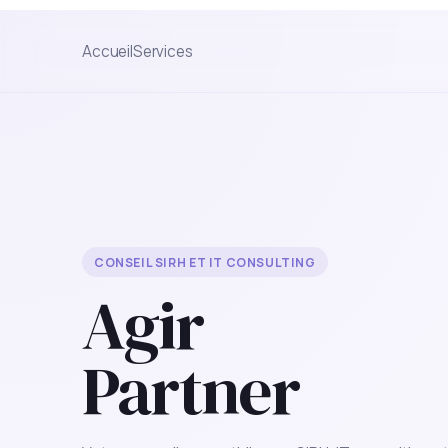
Accueil
Services
CONSEIL SIRH ET IT CONSULTING
Agir
Partner
Votre conseil au quotidien en SIRH, IT consulting e