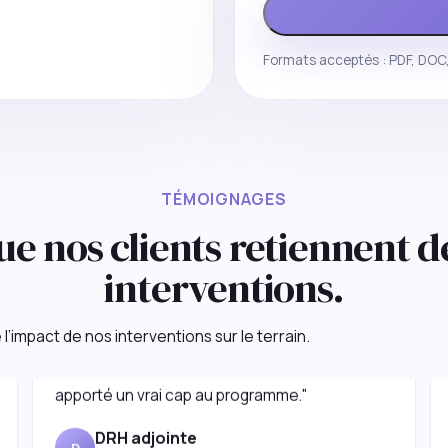
Formats acceptés : PDF, DOC,
TÉMOIGNAGES
ue nos clients retiennent d
interventions.
"Nous cherchions un partenaire capable de
l’impact de nos interventions sur le terrain.
cadrer, challenger et accélérer. La mission a
apporté un vrai cap au programme."
DRH adjointe
D
Industrie santé