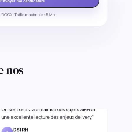
Envoyer ma candidature
 DOCX. Taille maximale : 5 Mo.
e nos
"L'approche est premium mais très concrète.
On sent une vraie maîtrise des sujets SIRH et
une excellente lecture des enjeux delivery."
DSI RH
D
Services financiers