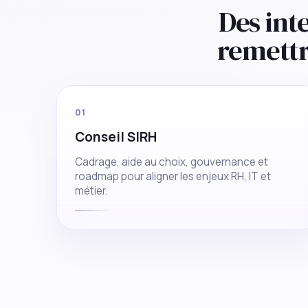
Des int
remett
01
Conseil SIRH
Cadrage, aide au choix, gouvernance et
roadmap pour aligner les enjeux RH, IT et
métier.