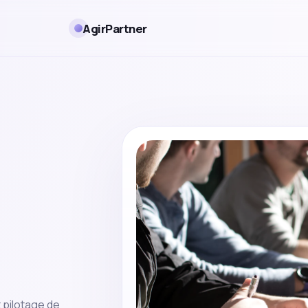
AgirPartner
t pilotage de