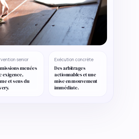
rvention senior
Exécution concrète
 missions menées
Des arbitrages
c exigence,
actionnables et une
hme et sens du
mise en mouvement
very.
immédiate.