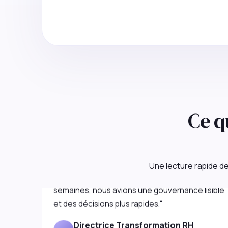
Ce q
"Agir Partner a remis de la clarté dans un
programme SIRH qui patinait. En quelques
Une lecture rapide de 
semaines, nous avions une gouvernance lisible
et des décisions plus rapides."
Directrice Transformation RH
D
Groupe énergie