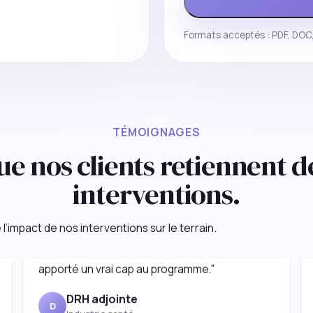
Formats acceptés : PDF, DOC,
TÉMOIGNAGES
ue nos clients retiennent d
interventions.
"Nous cherchions un partenaire capable de
l’impact de nos interventions sur le terrain.
cadrer, challenger et accélérer. La mission a
apporté un vrai cap au programme."
DRH adjointe
D
Industrie santé