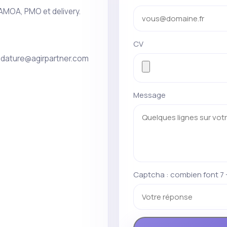
 AMOA, PMO et delivery.
CV
idature@agirpartner.com
Message
Captcha : combien font 7 